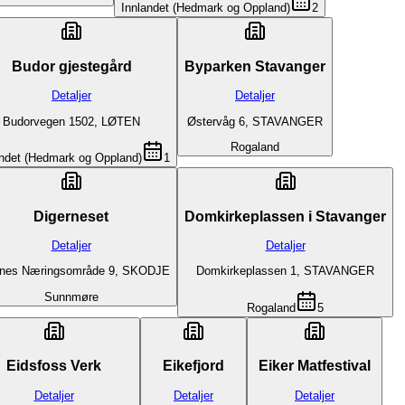
Innlandet (Hedmark og Oppland)
2
Budor gjestegård
Byparken Stavanger
Detaljer
Detaljer
Budorvegen 1502, LØTEN
Østervåg 6, STAVANGER
Rogaland
andet (Hedmark og Oppland)
1
Digerneset
Domkirkeplassen i Stavanger
Detaljer
Detaljer
rnes Næringsområde 9, SKODJE
Domkirkeplassen 1, STAVANGER
Sunnmøre
Rogaland
5
Eidsfoss Verk
Eikefjord
Eiker Matfestival
Detaljer
Detaljer
Detaljer