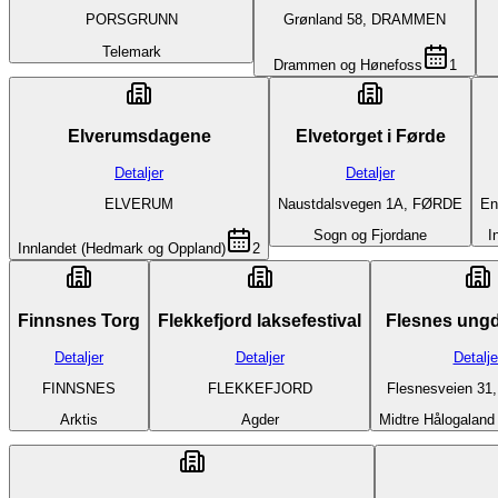
PORSGRUNN
Grønland 58, DRAMMEN
Telemark
Drammen og Hønefoss
1
Elverumsdagene
Elvetorget i Førde
Detaljer
Detaljer
ELVERUM
Naustdalsvegen 1A, FØRDE
En
Sogn og Fjordane
I
Innlandet (Hedmark og Oppland)
2
Finnsnes Torg
Flekkefjord laksefestival
Flesnes ung
Detaljer
Detaljer
Detalje
FINNSNES
FLEKKEFJORD
Flesnesveien 3
Arktis
Agder
Midtre Hålogaland