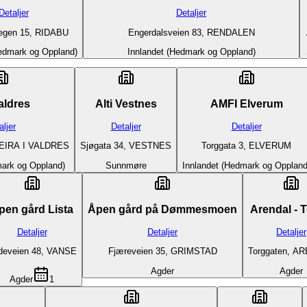
Detaljer
Detaljer
egen 15, RIDABU
Engerdalsveien 83, RENDALEN
Hedmark og Oppland)
Innlandet (Hedmark og Oppland)
valdres
Alti Vestnes
AMFI Elverum
aljer
Detaljer
Detaljer
LEIRA I VALDRES
Sjøgata 34, VESTNES
Torggata 3, ELVERUM
mark og Oppland)
Sunnmøre
Innlandet (Hedmark og Oppland
pen gård Lista
Åpen gård på Dømmesmoen
Arendal - T
Detaljer
Detaljer
Detaljer
deveien 48, VANSE
Fjæreveien 35, GRIMSTAD
Torggaten, A
Agder
Agder
Agder
1