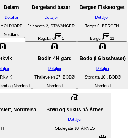
Beiarn
Bergeland bazar
Bergen Fisketorget
Detaljer
Detaljer
Detaljer
MOLDJORD
Jelsagata 2, STAVANGER
Torget 5, BERGEN
Nordland
Rogaland
1
Bergen
11
rkvik
Bodin 4H-gård
Bodø (i Glasshuset)
taljer
Detaljer
Detaljer
RKVIK
Thalleveien 27, BODØ
Storgata 16,, BODØ
land og Nordland
Nordland
Nordland
lett, Nordreisa
Brød og sirkus på Årnes
Detaljer
TT
Skolegata 10, ÅRNES