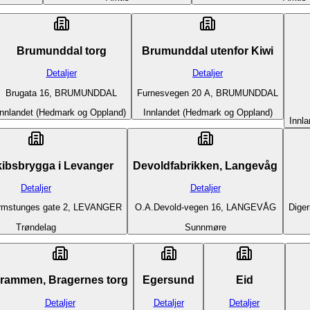
Brumunddal torg
Brumunddal utenfor Kiwi
Detaljer
Detaljer
Brugata 16, BRUMUNDDAL
Furnesvegen 20 A, BRUMUNDDAL
Innlandet (Hedmark og Oppland)
Innlandet (Hedmark og Oppland)
Innl
ibsbrygga i Levanger
Devoldfabrikken, Langevåg
Detaljer
Detaljer
rmstunges gate 2, LEVANGER
O.A.Devold-vegen 16, LANGEVÅG
Dige
Trøndelag
Sunnmøre
rammen, Bragernes torg
Egersund
Eid
Detaljer
Detaljer
Detaljer