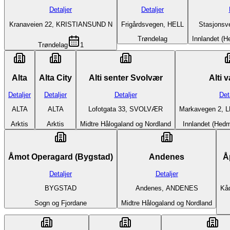
Detaljer
Detaljer
Kranaveien 22, KRISTIANSUND N
Frigårdsvegen, HELL
Stasjonsv
Trøndelag
Innlandet (
Trøndelag
1
Alta
Alta City
Alti senter Svolvær
Alti 
Detaljer
Detaljer
Detaljer
Det
ALTA
ALTA
Lofotgata 33, SVOLVÆR
Markavegen 2, 
Arktis
Arktis
Midtre Hålogaland og Nordland
Innlandet (Hed
Åmot Operagard (Bygstad)
Andenes
Å
Detaljer
Detaljer
BYGSTAD
Andenes, ANDENES
Kå
Sogn og Fjordane
Midtre Hålogaland og Nordland