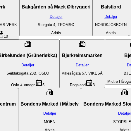
rk
Bakgården på Mack Ølbryggeri
Balsfjord
Detaljer
Detaljer
UMS VERK
Storgata 4, TROMSØ
NORDKJOSBOTN
Arktis
Arktis
10
Birkelunden (Grünerløkka)
Bjerkreimsmarken
Bje
Detaljer
Detaljer
De
Seilduksgata 23B, OSLO
Vikesågata 57, VIKESÅ
BJE
Midtre Håloga
Oslo & omegn
5
Rogaland
3
Sentrum
Bondens Marked i Målselv
Bondens Marked Stors
Detaljer
Detaljer
MOEN
STORSLE
Arktis
Arktis