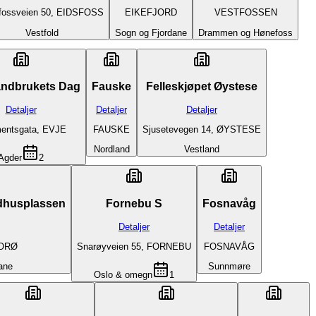
fossveien 50, EIDSFOSS
EIKEFJORD
VESTFOSSEN
Vestfold
Sogn og Fjordane
Drammen og Hønefoss
andbrukets Dag
Fauske
Felleskjøpet Øystese
Detaljer
Detaljer
Detaljer
entsgata, EVJE
FAUSKE
Sjusetevegen 14, ØYSTESE
Nordland
Vestland
Agder
2
ådhusplassen
Fornebu S
Fosnavåg
Detaljer
Detaljer
LORØ
Snarøyveien 55, FORNEBU
FOSNAVÅG
ane
Sunnmøre
Oslo & omegn
1