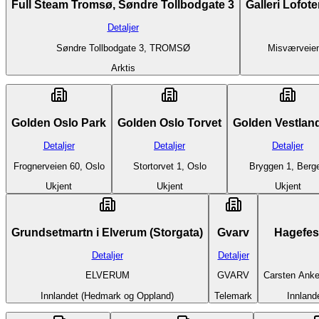
Full Steam Tromsø, Søndre Tollbodgate 3
Galleri Lofo
Detaljer
Søndre Tollbodgate 3, TROMSØ
Misværvei
Arktis
Golden Oslo Park
Golden Oslo Torvet
Golden Vestlan
Detaljer
Detaljer
Detaljer
Frognerveien 60, Oslo
Stortorvet 1, Oslo
Bryggen 1, Berg
Ukjent
Ukjent
Ukjent
Grundsetmartn i Elverum (Storgata)
Gvarv
Detaljer
Detaljer
ELVERUM
GVARV
Carsten Ank
Innlandet (Hedmark og Oppland)
Telemark
Innland