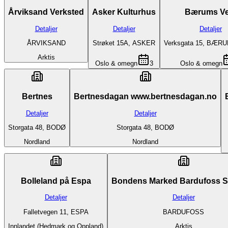
Årviksand Verksted
Asker Kulturhus
Bærums Ve
Detaljer
Detaljer
Detaljer
ÅRVIKSAND
Strøket 15A, ASKER
Verksgata 15, BÆR
Arktis
Oslo & omegn
3
Oslo & omegn
Bertnes
Bertnesdagan www.bertnesdagan.no
Detaljer
Detaljer
Storgata 48, BODØ
Storgata 48, BODØ
Nordland
Nordland
Bolleland på Espa
Bondens Marked Bardufoss 
Detaljer
Detaljer
Falletvegen 11, ESPA
BARDUFOSS
Innlandet (Hedmark og Oppland)
Arktis