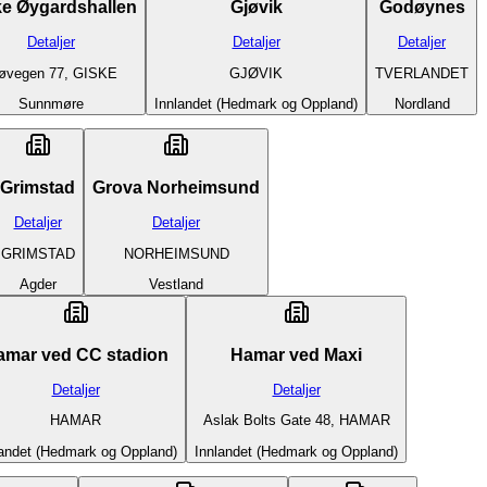
ke Øygardshallen
Gjøvik
Godøynes
Detaljer
Detaljer
Detaljer
øvegen 77, GISKE
GJØVIK
TVERLANDET
Sunnmøre
Innlandet (Hedmark og Oppland)
Nordland
Grimstad
Grova Norheimsund
Detaljer
Detaljer
GRIMSTAD
NORHEIMSUND
Agder
Vestland
amar ved CC stadion
Hamar ved Maxi
Detaljer
Detaljer
HAMAR
Aslak Bolts Gate 48, HAMAR
landet (Hedmark og Oppland)
Innlandet (Hedmark og Oppland)