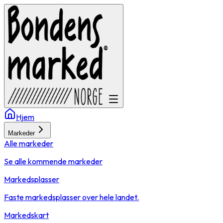
Hjem
Markeder
Alle markeder
Se alle kommende markeder
Markedsplasser
Faste markedsplasser over hele landet.
Markedskart