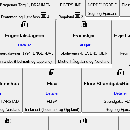
Bragernes Torg 1, DRAMMEN
EGERSUND
NORDFJORDEID
Eids
Sogn og Fjordane
Drammen og Hønefoss
4
Rogaland
2
Engerdalsdagene
Evenskjer
Evje L
Detaljer
Detaljer
gerdalsveien 1794, ENGERDAL
Skoleveien 4, EVENSKJER
Regim
nnlandet (Hedmark og Oppland)
Midtre Hålogaland og Nordland
domshus
Flisa
Florø Strandgata/R
r
Detaljer
Detaljer
1, HARSTAD
FLISA
Strandgata, F
 og Nordland
Innlandet (Hedmark og Oppland)
Sogn og Fjord