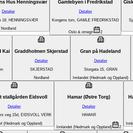
tens Hus Henningsvær
Gamlebyen i Fredrikstad
Gis
Detaljer
Detaljer
en 18, HENNINGSVÆR
Kongens torv, GAMLE FREDRIKSTAD
Sj
Nordland
Oslo & omegn
2
d Kai
Graddholmen Skjerstad
Gran på Hadeland
Detaljer
Detaljer
en
SKJERSTAD
Storgata 15, GRAN
Nordland
Innlandet (Hedmark og Oppland)
Hagefest stallgården Eidsvoll
Hamar (Østre Torg)
H
Detaljer
Detaljer
ers veg 15d, EIDSVOLL VERK
HAMAR
et (Hedmark og Oppland)
Inn
Innlandet (Hedmark og Oppland)
2