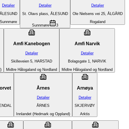
Detaljer
Detaljer
Detaljer
ÅLESUND
St. Olavs plass, ÅLESUND
Ole Nielsens vei 25, ÅLGÅRD
Sunnmøre
Rogaland
Sunnmøre
3
Amfi Kanebogen
Amfi Narvik
Detaljer
Detaljer
Skilleveien 5, HARSTAD
Bolagsgate 1, NARVIK
)
Midtre Hålogaland og Nordland
Midtre Hålogaland og Nordland
orvet
Årnes
Arnøya
Detaljer
Detaljer
RENDAL
ÅRNES
SKJERVØY
Innlandet (Hedmark og Oppland)
Arktis