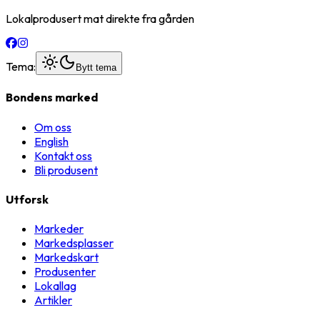
Lokalprodusert mat direkte fra gården
Tema:
Bytt tema
Bondens marked
Om oss
English
Kontakt oss
Bli produsent
Utforsk
Markeder
Markedsplasser
Markedskart
Produsenter
Lokallag
Artikler