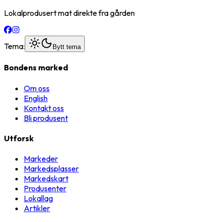
Lokalprodusert mat direkte fra gården
Tema:
Bytt tema
Bondens marked
Om oss
English
Kontakt oss
Bli produsent
Utforsk
Markeder
Markedsplasser
Markedskart
Produsenter
Lokallag
Artikler