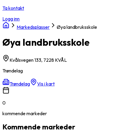
Ta kontakt
Logg inn
Markedsplasser
Øya landbruksskole
Øya landbruksskole
Kvålsvegen 133, 7228 KVÅL
Trøndelag
Trøndelag
Vis i kart
0
kommende
markeder
Kommende markeder