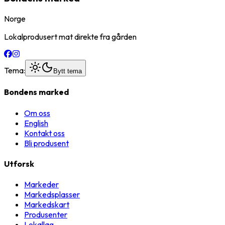
Norge
Lokalprodusert mat direkte fra gården
Tema:
Bytt tema
Bondens marked
Om oss
English
Kontakt oss
Bli produsent
Utforsk
Markeder
Markedsplasser
Markedskart
Produsenter
Lokallag