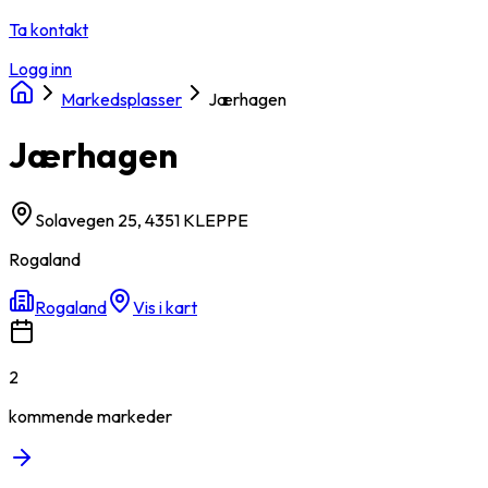
Ta kontakt
Logg inn
Markedsplasser
Jærhagen
Jærhagen
Solavegen 25, 4351 KLEPPE
Rogaland
Rogaland
Vis i kart
2
kommende
markeder