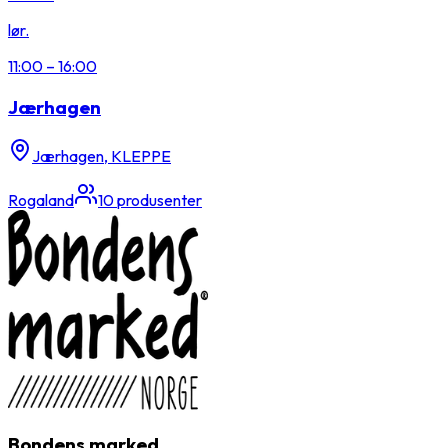
lør.
11:00
–
16:00
Jærhagen
Jærhagen, KLEPPE
Rogaland
10
produsenter
Bondens marked