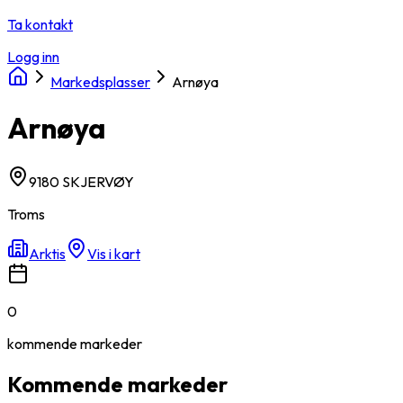
Ta kontakt
Logg inn
Markedsplasser
Arnøya
Arnøya
9180 SKJERVØY
Troms
Arktis
Vis i kart
0
kommende
markeder
Kommende markeder