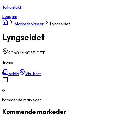
Ta kontakt
Logg inn
Markedsplasser
Lyngseidet
Lyngseidet
9060 LYNGSEIDET
Troms
Arktis
Vis i kart
0
kommende
markeder
Kommende markeder