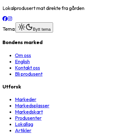
Lokalprodusert mat direkte fra gården
Tema:
Bytt tema
Bondens marked
Om oss
English
Kontakt oss
Bli produsent
Utforsk
Markeder
Markedsplasser
Markedskart
Produsenter
Lokallag
Artikler