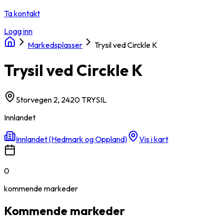
Ta kontakt
Logg inn
Markedsplasser
Trysil ved Circkle K
Trysil ved Circkle K
Storvegen 2, 2420 TRYSIL
Innlandet
Innlandet (Hedmark og Oppland)
Vis i kart
0
kommende
markeder
Kommende markeder