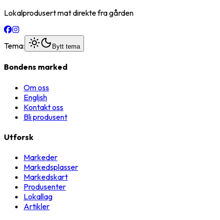
Lokalprodusert mat direkte fra gården
Tema:
Bytt tema
Bondens marked
Om oss
English
Kontakt oss
Bli produsent
Utforsk
Markeder
Markedsplasser
Markedskart
Produsenter
Lokallag
Artikler