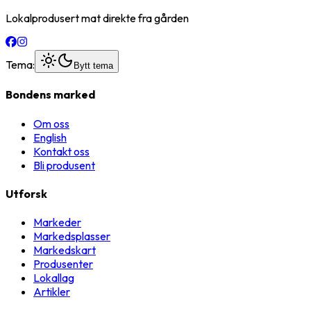
Lokalprodusert mat direkte fra gården
Tema:
Bytt tema
Bondens marked
Om oss
English
Kontakt oss
Bli produsent
Utforsk
Markeder
Markedsplasser
Markedskart
Produsenter
Lokallag
Artikler