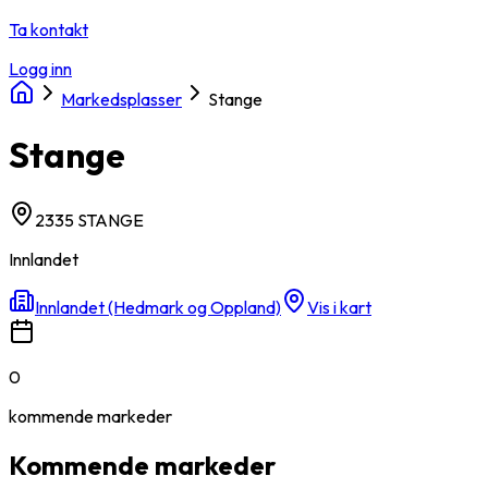
Ta kontakt
Logg inn
Markedsplasser
Stange
Stange
2335 STANGE
Innlandet
Innlandet (Hedmark og Oppland)
Vis i kart
0
kommende
markeder
Kommende markeder