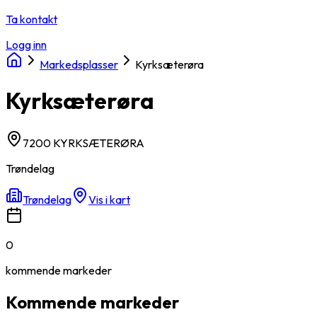
Ta kontakt
Logg inn
Markedsplasser
Kyrksæterøra
Kyrksæterøra
7200 KYRKSÆTERØRA
Trøndelag
Trøndelag
Vis i kart
0
kommende
markeder
Kommende markeder