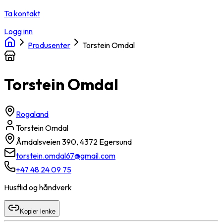
Ta kontakt
Logg inn
Produsenter
Torstein Omdal
Torstein Omdal
Rogaland
Torstein Omdal
Åmdalsveien 390, 4372 Egersund
torstein.omdal67@gmail.com
+47 48 24 09 75
Husflid og håndverk
Kopier lenke