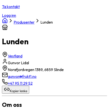
Ta kontakt
Logg inn
Produsenter
Lunden
Lunden
Vestland
Gunvor Lidal
Norafjordvegen 1389, 6859 Slinde
gunvor@frukt1.no
+47 95 11 29 52
Kopier lenke
Om oss