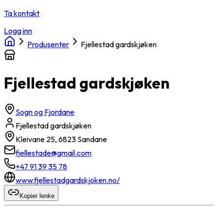
Ta kontakt
Logg inn
Produsenter
Fjellestad gardskjøken
Fjellestad gardskjøken
Sogn og Fjordane
Fjellestad gardskjøken
Kleivane 25, 6823 Sandane
fjellestade@gmail.com
+47 91 39 35 78
www.fjellestadgardskjoken.no/
Kopier lenke