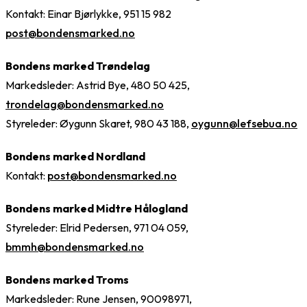
Kontakt: Einar Bjørlykke, 951 15 982
post@bondensmarked.no
Bondens marked Trøndelag
Markedsleder: Astrid Bye, 480 50 425,
trondelag@bondensmarked.no
Styreleder: Øygunn Skaret, 980 43 188,
oygunn@lefsebua.no
Bondens marked Nordland
Kontakt:
post@bondensmarked.no
Bondens marked Midtre Hålogland
Styreleder: Elrid Pedersen, 971 04 059,
bmmh@bondensmarked.no
Bondens marked Troms
Markedsleder: Rune Jensen, 90098971,