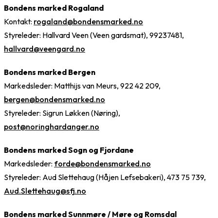
Bondens marked Rogaland
Kontakt:
rogaland@bondensmarked.no
Styreleder: Hallvard Veen (Veen gardsmat), 99237481,
hallvard@veengard.no
Bondens marked Bergen
Markedsleder: Matthijs van Meurs, 922 42 209,
bergen@bondensmarked.no
Styreleder: Sigrun Løkken (Nøring),
post@noringhardanger.no
Bondens marked Sogn og Fjordane
Markedsleder:
forde@bondensmarked.no
Styreleder: Aud Slettehaug (Håjen Lefsebakeri), 473 75 739,
Aud.Slettehaug@sfj.no
Bondens marked Sunnmøre / Møre og Romsdal