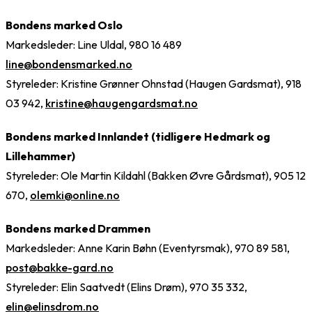
Bondens marked Oslo
Markedsleder: Line Uldal, 980 16 489
line@bondensmarked.no
Styreleder: Kristine Grønner Ohnstad (Haugen Gardsmat), 918
03 942,
kristine@haugengardsmat.no
Bondens marked Innlandet (tidligere Hedmark og
Lillehammer)
Styreleder: Ole Martin Kildahl (Bakken Øvre Gårdsmat), 905 12
670,
olemki@online.no
Bondens marked Drammen
Markedsleder: Anne Karin Bøhn (Eventyrsmak), 970 89 581,
post@bakke-gard.no
Styreleder: Elin Saatvedt (Elins Drøm), 970 35 332,
elin@elinsdrom.no