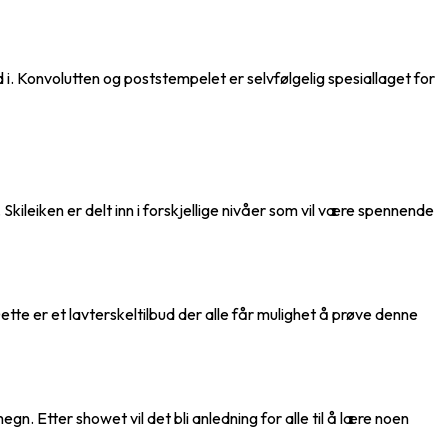
d i. Konvolutten og poststempelet er selvfølgelig spesiallaget for
kileiken er delt inn i forskjellige nivåer som vil være spennende
tte er et lavterskeltilbud der alle får mulighet å prøve denne
 Etter showet vil det bli anledning for alle til å lære noen