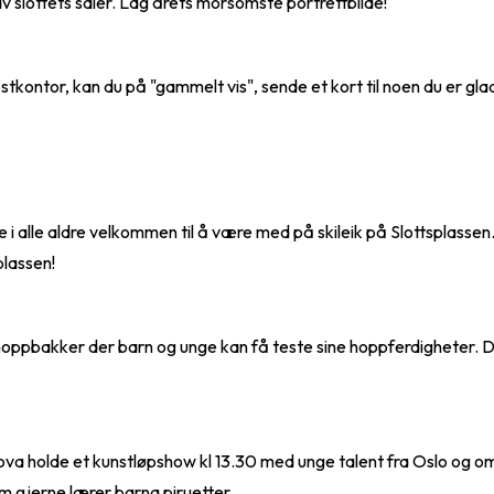
 slottets saler. Lag årets morsomste portrettbilde!
stkontor, kan du på "gammelt vis", sende et kort til noen du er gla
 alle aldre velkommen til å være med på skileik på Slottsplassen. S
plassen!
hoppbakker der barn og unge kan få teste sine hoppferdigheter. De
 holde et kunstløpshow kl 13.30 med unge talent fra Oslo og omegn.
m gjerne lærer barna piruetter.