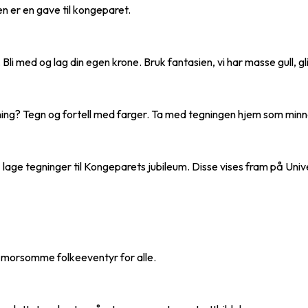
en er en gave til kongeparet.
 Bli med og lag din egen krone. Bruk fantasien, vi har masse gull, gl
ing? Tegn og fortell med farger. Ta med tegningen hjem som minne 
age tegninger til Kongeparets jubileum. Disse vises fram på Univ
og morsomme folkeeventyr for alle.