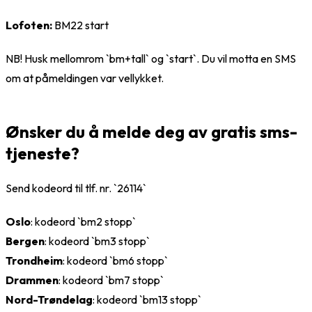
Lofoten:
BM22 start
NB! Husk mellomrom `bm+tall` og `start`. Du vil motta en SMS
om at påmeldingen var vellykket.
Ønsker du å melde deg av gratis sms-
tjeneste?
Send kodeord til tlf. nr. `26114`
Oslo
: kodeord `bm2 stopp`
Bergen
: kodeord `bm3 stopp`
Trondheim
: kodeord `bm6 stopp`
Drammen
: kodeord `bm7 stopp`
Nord-Trøndelag
: kodeord `bm13 stopp`