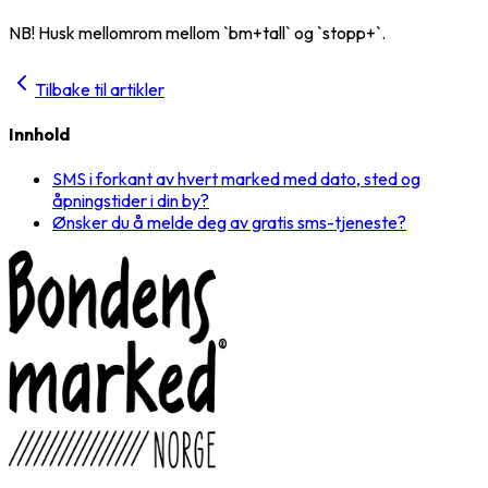
NB! Husk mellomrom mellom `bm+tall` og `stopp+`.
Tilbake til artikler
Innhold
SMS i forkant av hvert marked med dato, sted og
åpningstider i din by?
Ønsker du å melde deg av gratis sms-tjeneste?