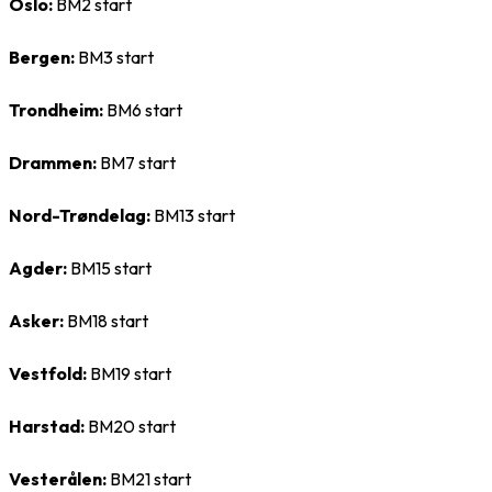
Oslo:
BM2 start
Bergen:
BM3 start
Trondheim:
BM6 start
Drammen:
BM7 start
Nord-Trøndelag:
BM13 start
Agder:
BM15 start
Asker:
BM18 start
Vestfold:
BM19 start
Harstad:
BM20 start
Vesterålen:
BM21 start