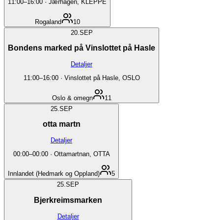
11:00
–
16:00
·
Jærhagen, KLEPPE
Rogaland
10
20.
SEP
Bondens marked på Vinslottet på Hasle
Detaljer
11:00
–
16:00
·
Vinslottet på Hasle, OSLO
Oslo & omegn
11
25.
SEP
otta martn
Detaljer
00:00
–
00:00
·
Ottamartnan, OTTA
Innlandet (Hedmark og Oppland)
5
25.
SEP
Bjerkreimsmarken
Detaljer