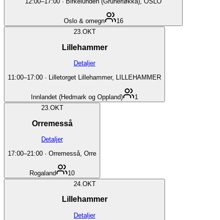
12:00
–
17:00
·
Birkelunden (Grünerløkka), OSLO
Oslo & omegn
16
23.
OKT
Lillehammer
Detaljer
11:00
–
17:00
·
Lilletorget Lillehammer, LILLEHAMMER
Innlandet (Hedmark og Oppland)
1
23.
OKT
Orremesså
Detaljer
17:00
–
21:00
·
Orremesså, Orre
Rogaland
10
24.
OKT
Lillehammer
Detaljer