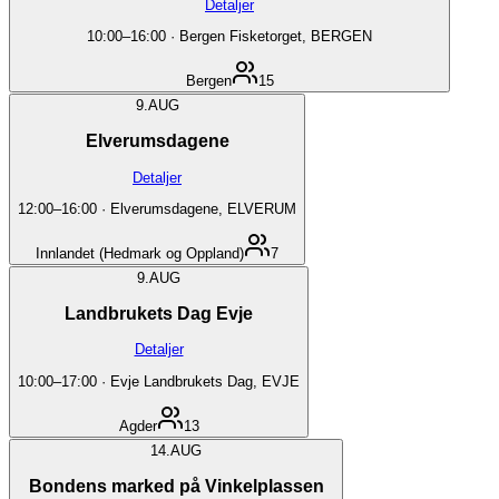
Detaljer
10:00
–
16:00
·
Bergen Fisketorget, BERGEN
Bergen
15
9.
AUG
Elverumsdagene
Detaljer
12:00
–
16:00
·
Elverumsdagene, ELVERUM
Innlandet (Hedmark og Oppland)
7
9.
AUG
Landbrukets Dag Evje
Detaljer
10:00
–
17:00
·
Evje Landbrukets Dag, EVJE
Agder
13
14.
AUG
Bondens marked på Vinkelplassen