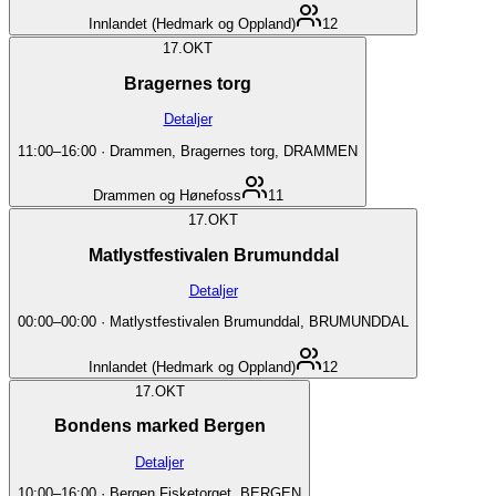
Innlandet (Hedmark og Oppland)
12
17.
OKT
Bragernes torg
Detaljer
11:00
–
16:00
·
Drammen, Bragernes torg, DRAMMEN
Drammen og Hønefoss
11
17.
OKT
Matlystfestivalen Brumunddal
Detaljer
00:00
–
00:00
·
Matlystfestivalen Brumunddal, BRUMUNDDAL
Innlandet (Hedmark og Oppland)
12
17.
OKT
Bondens marked Bergen
Detaljer
10:00
–
16:00
·
Bergen Fisketorget, BERGEN