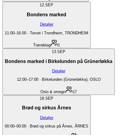
12.
SEP
Bondens marked
Detaljer
11:00
–
16:00
·
Torvet i Trondheim, TRONDHEIM
Trøndelag
1
13.
SEP
Bondens marked i Birkelunden på Grünerløkka
Detaljer
12:00
–
17:00
·
Birkelunden (Grünerløkka), OSLO
Oslo & omegn
17
18.
SEP
Brød og sirkus Årnes
Detaljer
00:00
–
00:00
·
Brød og sirkus på Årnes, ÅRNES