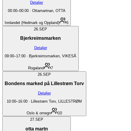
Detaljer
00:00
–
00:00
·
Ottamartnan, OTTA
Innlandet (Hedmark og Oppland)
5
26.
SEP
Bjerkreimsmarken
Detaljer
09:00
–
17:00
·
Bjerkreimsmarken, VIKESÅ
Rogaland
7
26.
SEP
Bondens marked på Lillestrøm Torv
Detaljer
10:00
–
16:00
·
Lillestrøm Torv, LILLESTRØM
Oslo & omegn
10
27.
SEP
otta martn