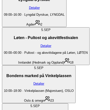
Detaljer
09:00
–
16:00
·
Lyngdal Dyrskue, LYNGDAL
Agder
2
5.
SEP
Løten - Pultost og akevittfestivalen
Detaljer
00:00
–
00:00
·
Pultost - og akevittdagene på Løten, LØTEN
Innlandet (Hedmark og Oppland)
18
5.
SEP
Bondens marked på Vinkelplassen
Detaljer
10:00
–
18:00
·
Vinkelplassen (Majorstuen), OSLO
Oslo & omegn
23
5.
SEP