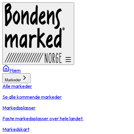
Hjem
Markeder
Alle markeder
Se alle kommende markeder
Markedsplasser
Faste markedsplasser over hele landet.
Markedskart