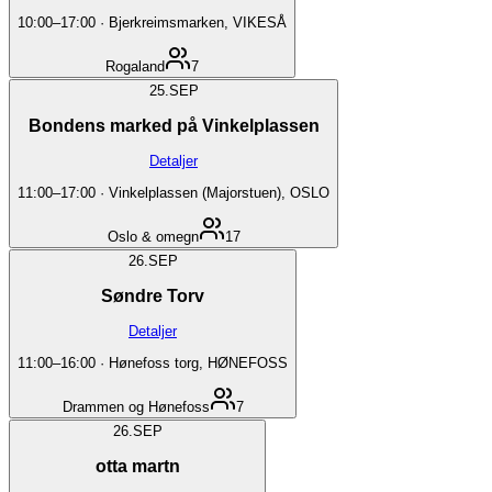
10:00
–
17:00
·
Bjerkreimsmarken, VIKESÅ
Rogaland
7
25.
SEP
Bondens marked på Vinkelplassen
Detaljer
11:00
–
17:00
·
Vinkelplassen (Majorstuen), OSLO
Oslo & omegn
17
26.
SEP
Søndre Torv
Detaljer
11:00
–
16:00
·
Hønefoss torg, HØNEFOSS
Drammen og Hønefoss
7
26.
SEP
otta martn