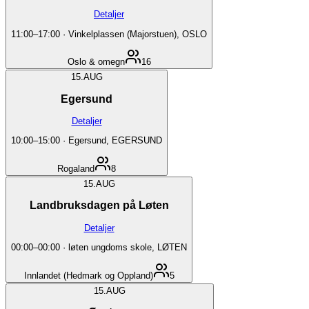
Detaljer
11:00
–
17:00
·
Vinkelplassen (Majorstuen), OSLO
Oslo & omegn
16
15.
AUG
Egersund
Detaljer
10:00
–
15:00
·
Egersund, EGERSUND
Rogaland
8
15.
AUG
Landbruksdagen på Løten
Detaljer
00:00
–
00:00
·
løten ungdoms skole, LØTEN
Innlandet (Hedmark og Oppland)
5
15.
AUG