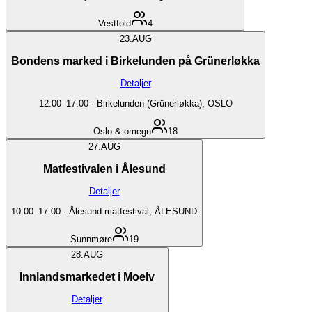
Vestfold
4
23.
AUG
Bondens marked i Birkelunden på Grünerløkka
Detaljer
12:00
–
17:00
·
Birkelunden (Grünerløkka), OSLO
Oslo & omegn
18
27.
AUG
Matfestivalen i Ålesund
Detaljer
10:00
–
17:00
·
Ålesund matfestival, ÅLESUND
Sunnmøre
19
28.
AUG
Innlandsmarkedet i Moelv
Detaljer