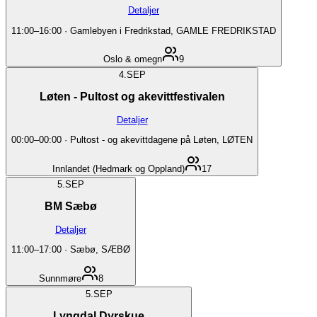
Detaljer
11:00
–
16:00
·
Gamlebyen i Fredrikstad, GAMLE FREDRIKSTAD
Oslo & omegn
9
4.
SEP
Løten - Pultost og akevittfestivalen
Detaljer
00:00
–
00:00
·
Pultost - og akevittdagene på Løten, LØTEN
Innlandet (Hedmark og Oppland)
17
5.
SEP
BM Sæbø
Detaljer
11:00
–
17:00
·
Sæbø, SÆBØ
Sunnmøre
8
5.
SEP
Lyngdal Dyrskue