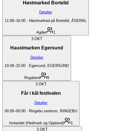
Høstmarked Bortelid
Detaljer
11:00
–
16:00
·
Høstmarked på Bortelid, ÅSERAL
Agder
1
3.
OKT
Haustmarken Egersund
Detaljer
10:00
–
15:00
·
Egersund, EGERSUND
Rogaland
8
3.
OKT
Får i kål festivalen
Detaljer
00:00
–
00:00
·
Ringebu sentrum, RINGEBU
Innlandet (Hedmark og Oppland)
1
3.
OKT